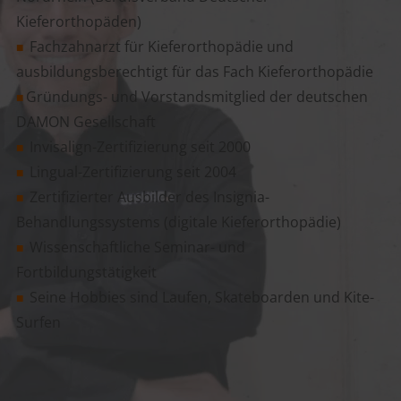
Kieferorthopäden)
Fachzahnarzt für Kieferorthopädie und
■
ausbildungsberechtigt für das Fach Kieferorthopädie
Gründungs- und Vorstandsmitglied der deutschen
■
DAMON Gesellschaft
Invisalign-Zertifizierung seit 2000
■
Lingual-Zertifizierung seit 2004
■
Zertifizierter Ausbilder des Insignia-
■
Behandlungssystems (digitale Kieferorthopädie)
Wissenschaftliche Seminar- und
■
Fortbildungstätigkeit
Seine Hobbies sind Laufen, Skateboarden und Kite-
■
Surfen