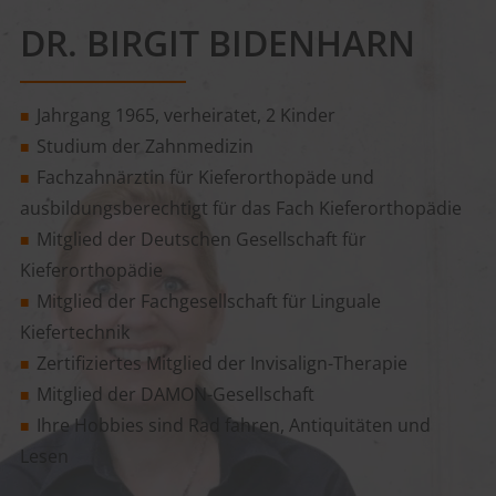
DR. BIRGIT BIDENHARN
Jahrgang 1965, verheiratet, 2 Kinder
■
Studium der Zahnmedizin
■
Fachzahnärztin für Kieferorthopäde und
■
ausbildungsberechtigt für das Fach Kieferorthopädie
Mitglied der Deutschen Gesellschaft für
■
Kieferorthopädie
Mitglied der Fachgesellschaft für Linguale
■
Kiefertechnik
Zertifiziertes Mitglied der Invisalign-Therapie
■
Mitglied der DAMON-Gesellschaft
■
Ihre Hobbies sind Rad fahren, Antiquitäten und
■
Lesen