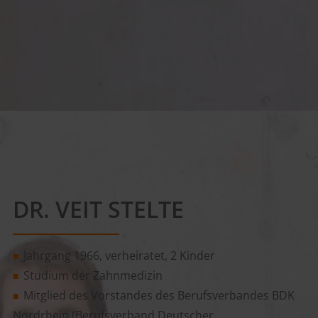
DR. VEIT STELTE
Jahrgang 1966, verheiratet, 2 Kinder
■
Studium der Zahnmedizin
■
Mitglied des Vorstandes des Berufsverbandes BDK
■
Nordrhein (Berufsverband Deutscher