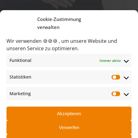
Cookie-Zustimmung
verwalten
Wir verwenden 🍪🍪🍪 , um unsere Website und
ADRESSE
unseren Service zu optimieren.
Funktional
Immer aktiv
SPANGE.DE
Dr. Veit Stelte & Dr. Birgit Bidenharn
Statistiken
Bahnstraße 2 • 45468 Mülheim a. d. Ruhr
Statist
Fon 0208 / 88 25 60
Marketing
zahn@spange.de
Market
SOCIAL MEDIA
Akzeptieren
Verwerfen